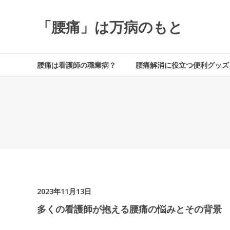
コ
ン
「腰痛」は万病のもと
テ
ン
ツ
へ
腰痛は看護師の職業病？
腰痛解消に役立つ便利グッズ
ス
キ
ッ
プ
2023年11月13日
多くの看護師が抱える腰痛の悩みとその背景